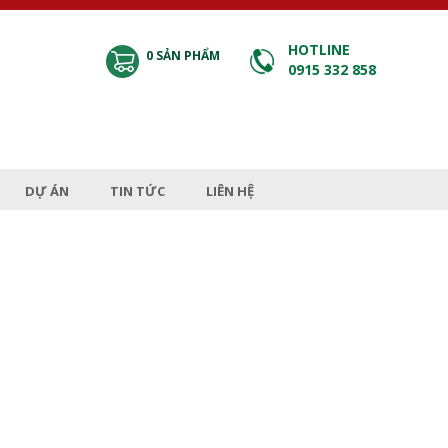
HOTLINE
0
SẢN PHẨM
0915 332 858
DỰ ÁN
TIN TỨC
LIÊN HỆ