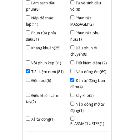
Làm sạch đầu
Tự vệ sinh đầu
phun(8)
vòi(8)
Nắp dễ tháo
Phun rửa
lắp(11)
MASSAGE(12)
Phun rửa phía
Phun rửa phụ
sau(31)
nữ(31)
Kháng khuẩn(25)
Đầu phun di
chuyển(8)
Vòi phun kép(31)
Tiết kiệm điện(12)
Tiết kiệm nước(81)
Nắp đóng êm(69)
Đệm bọt(6)
Đèn tự động ban
đêm(4)
Điều khiển cầm
Sấy khô(5)
tay(2)
Nắp đóng mở tự
động(1)
Xả tự động(1)
PLASMACLUSTER(1)