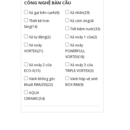
CÔNG NGHỆ BÀN CẦU
Xả gạt bên cạnh(6)
Xả nhấn(29)
Thiết kế trơn
Xả cảm ứng(4)
láng(14)
Tiết kiệm nước(33)
Xả tự động(2)
Xả xoáy 1 cửa(2)
Xả xoáy
Xả xoáy
VORTEX(21)
POWERFULL
VORTEX(18)
Xả xoáy 2 cửa
Xả xoáy 3 cửa
ECO-X(15)
TRIPLE VORTEX(3)
Vành không góc
Vành hộp vệ sinh
khuất RIMLESS(22)
BOX RIM(9)
AQUA
CERAMIC(54)