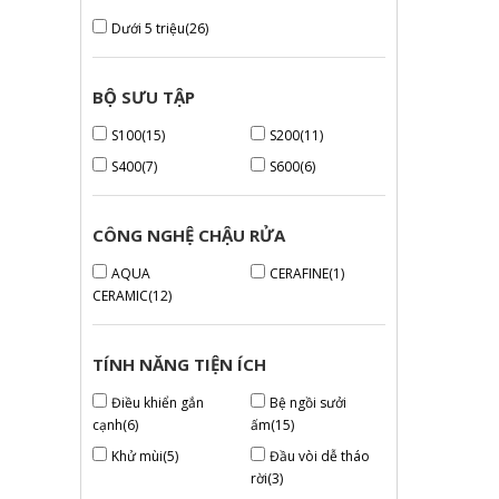
Dưới 5 triệu
(26)
BỘ SƯU TẬP
S100(15)
S200(11)
S400(7)
S600(6)
CÔNG NGHỆ CHẬU RỬA
AQUA
CERAFINE(1)
CERAMIC(12)
TÍNH NĂNG TIỆN ÍCH
Điều khiển gắn
Bệ ngồi sưởi
cạnh(6)
ấm(15)
Khử mùi(5)
Đầu vòi dễ tháo
rời(3)