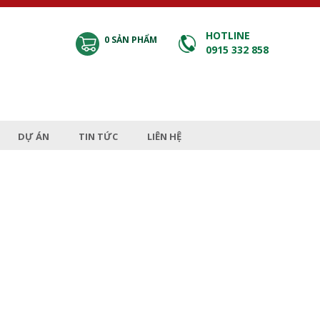
HOTLINE
0
SẢN PHẨM
0915 332 858
DỰ ÁN
TIN TỨC
LIÊN HỆ