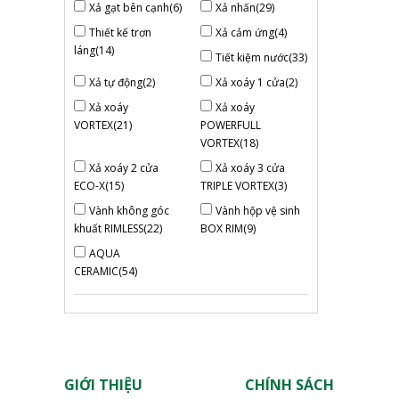
Xả gạt bên cạnh(6)
Xả nhấn(29)
Thiết kế trơn
Xả cảm ứng(4)
láng(14)
Tiết kiệm nước(33)
Xả tự động(2)
Xả xoáy 1 cửa(2)
Xả xoáy
Xả xoáy
VORTEX(21)
POWERFULL
VORTEX(18)
Xả xoáy 2 cửa
Xả xoáy 3 cửa
ECO-X(15)
TRIPLE VORTEX(3)
Vành không góc
Vành hộp vệ sinh
khuất RIMLESS(22)
BOX RIM(9)
AQUA
CERAMIC(54)
GIỚI THIỆU
CHÍNH SÁCH