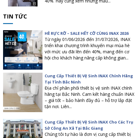
40%. Hãy cùng xem những mẫu...
TIN TỨC
HÈ RỰC RỠ – SALE HẾT CỠ CÙNG INAX 2026
Từ ngày 01/06/2026 đến 31/07/2026, INAX
triển khai chương trình khuyến mại mùa hè
với mức ưu đãi lên đến 40%, mang đến cơ
hội cho khách hàng nâng cấp không gian...
Cung Cấp Thiết Bị Vệ Sinh INAX Chính Hãng
Tại Tỉnh Bắc Ninh
Địa chỉ phân phối thiết bị vệ sinh INAX chính
hãng tại Bắc Ninh. Cam kết hàng chuẩn INAX
– giá tốt – bảo hành đầy đủ – hỗ trợ lắp đặt
tận nơi. Liên...
Cung Cấp Thiết Bị Vệ Sinh INAX Cho Các Trụ
Sở Công An Xã Tại Bắc Giang
Chúng tôi tự hào là đơn vị cung cấp thiết bị