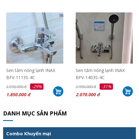
Sen tắm nóng lạnh INAX
Sen tắm nóng lạnh INAX
BFV-1113S-4C
BFV-1403S-4C
-29%
-31%
2.590.000 đ
2.990.000 đ
1.850.000 đ
2.070.000 đ
DANH MỤC SẢN PHẨM
Combo Khuyến mại