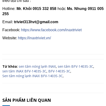
theo địa chỉ sau :
Hotline:
Mr. Khôi 0915 332 858
hoặc
Ms. Nhung 0911 005
255
Email:
triviet313hvt@gmail.com
Facebook:
https://www.facebook.com/inaxtriviet
Website:
https://inaxtriviet.vn/
Từ khóa:
sen tắm nóng lạnh INAX
,
sen tắm BFV-1403S-3C
,
sen tắm INAX BFV-1403S-3C
,
BFV-1403S-3C
,
Sen tắm nóng lạnh INAX BFV-1403S-3C
,
SẢN PHẨM LIÊN QUAN