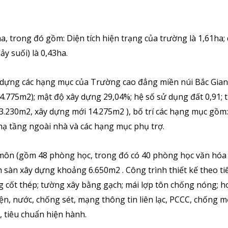
ha, trong đó gồm: Diện tích hiện trạng của trường là 1,61ha; 
ảy suối) là 0,43ha.
y dựng các hạng mục của Trường cao đẳng miền núi Bắc Gia
4.775m2); mật độ xây dựng 29,04%; hệ số sử dụng đất 0,91; 
 3.230m2, xây dựng mới 14.275m2 ), bố trí các hạng mục gồm:
hạ tầng ngoài nhà và các hạng mục phụ trợ.
 môn (gồm 48 phòng học, trong đó có 40 phòng học văn hóa
h sàn xây dựng khoảng 6.650m2 . Công trình thiết kế theo ti
ng cốt thép; tường xây bằng gạch; mái lợp tôn chống nóng; h
iện, nước, chống sét, mạng thông tin liên lạc, PCCC, chống mố
 tiêu chuẩn hiện hành.