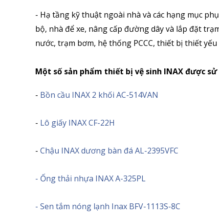
- Hạ tầng kỹ thuật ngoài nhà và các hạng mục phụ 
bộ, nhà để xe, nâng cấp đường dây và lắp đặt trạ
nước, trạm bơm, hệ thống PCCC, thiết bị thiết yế
Một số sản phẩm thiết bị vệ sinh INAX được sử
-
Bồn cầu INAX 2 khối AC-514VAN
-
Lô giấy INAX CF-22H
-
Chậu INAX dương bàn đá AL-2395VFC
- Ống thải nhựa INAX A-325PL
- Sen tắm nóng lạnh Inax BFV-1113S-8C